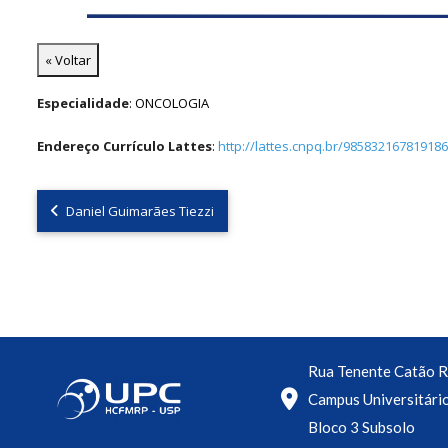
« Voltar
Especialidade
: ONCOLOGIA
Endereço Currículo Lattes
:
http://lattes.cnpq.br/98583216781918
Daniel Guimarães Tiezzi
Rua Tenente Catão R
Campus Universitári
Bloco 3 Subsolo