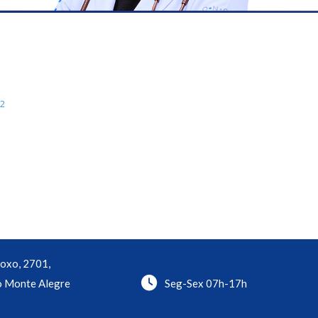
62
oxo, 2701,
o Monte Alegre
Seg-Sex 07h-17h