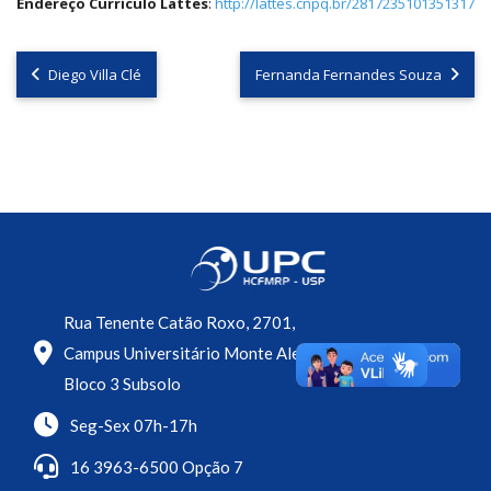
Endereço Currículo Lattes
:
http://lattes.cnpq.br/2817235101351317
Diego Villa Clé
Fernanda Fernandes Souza
Rua Tenente Catão Roxo, 2701,
Campus Universitário Monte Alegre
Bloco 3 Subsolo
Seg-Sex 07h-17h
16 3963-6500 Opção 7