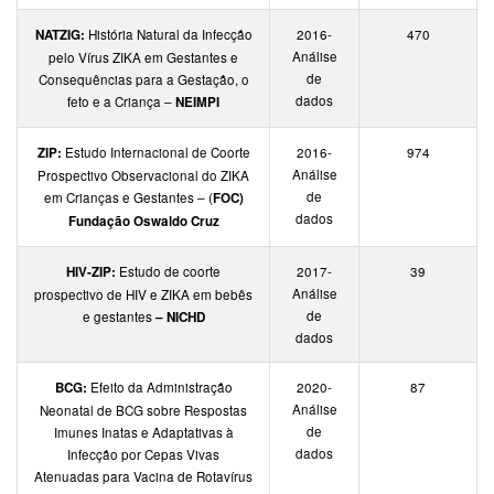
NATZIG:
História Natural da Infecção
2016-
470
Análise
pelo Vírus ZIKA em Gestantes e
de
Consequências para a Gestação, o
dados
feto e a Criança –
NEIMPI
ZIP:
Estudo Internacional de Coorte
2016-
974
Análise
Prospectivo Observacional do ZIKA
de
em Crianças e Gestantes – (
FOC)
dados
Fundação Oswaldo Cruz
HIV-ZIP:
Estudo de coorte
2017-
39
Análise
prospectivo de HIV e ZIKA em bebês
de
e gestantes
– NICHD
dados
BCG:
Efeito da Administração
2020-
87
Análise
Neonatal de BCG sobre Respostas
de
Imunes Inatas e Adaptativas à
dados
Infecção por Cepas Vivas
Atenuadas para Vacina de Rotavírus