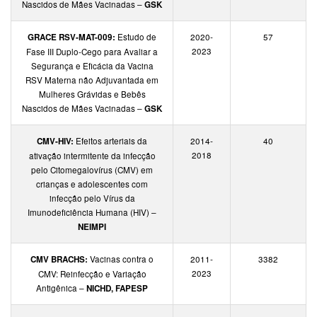
Nascidos de Mães Vacinadas –
GSK
GRACE RSV-MAT-009:
Estudo de
2020-
57
2023
Fase III Duplo-Cego para Avaliar a
Segurança e Eficácia da Vacina
RSV Materna não Adjuvantada em
Mulheres Grávidas e Bebês
Nascidos de Mães Vacinadas –
GSK
CMV-HIV:
Efeitos arteriais da
2014-
40
2018
ativação intermitente da infecção
pelo Citomegalovírus (CMV) em
crianças e adolescentes com
infecção pelo Vírus da
Imunodeficiência Humana (HIV) –
NEIMPI
CMV BRACHS:
Vacinas contra o
2011-
3382
2023
CMV: Reinfecção e Variação
Antigênica –
NICHD, FAPESP