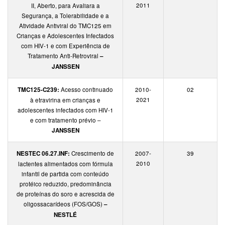
2011
II, Aberto, para Avaliara a
Segurança, a Tolerabilidade e a
Atividade Antiviral do TMC125 em
Crianças e Adolescentes Infectados
com HIV-1 e com Experiência de
Tratamento Anti-Retroviral
–
JANSSEN
TMC125-C239:
Acesso continuado
2010-
02
2021
à etravirina em crianças e
adolescentes infectados com HIV-1
e com tratamento prévio –
JANSSEN
NESTEC 06.27.INF:
Crescimento de
2007-
39
2010
lactentes alimentados com fórmula
infantil de partida com conteúdo
protéico reduzido, predominância
de proteínas do soro e acrescida de
oligossacarídeos (FOS/GOS)
–
NESTLÉ