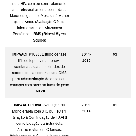
pelo HIV, com ou sem tratamento
antirretroviral anterior, com Idade
Maior ou Igual a 3 Meses até Menor
que 8 Anos. (Avaliação Clínica
Internacional do Atazanavir
Pediátrico –
BMS (Bristol Myers
Squibb)
IMPAACT P1083:
Estudo de fase
2011-
03
2015
II/III de lopinavir e ritonavir
combinados, administrados de
acordo com as diretrizes da OMS
para administração de doses em
crianças com base na faixa de peso
–
NICHD
IMPAACT P1094:
Avaliação da
2011-
01
2014
Monoterapia com 3TC ou FTC em
Relação à Continuação de HAART
como Ligação da Estratégia
Antirretroviral em Crianças,
Adolescentes e Adultos Jovens com