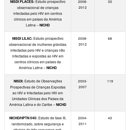
NISDI PLACES:
Estudo prospectivo
2008-
33
2012
observacional de crianças
infectadas pelo HIV em centros
clínicos em países da América
Latina –
NICHD
NISDI LILAC:
Estudo prospectivo
2008-
68
2012
observacional de mulheres grávidas
infectadas pelo HIV e crianças não
infectadas e expostas ao HIV em
centros clínicos em países da
América Latina –
NICHD
NISDI:
Estudo de Observações
2003-
119
2007
Prospectivas de Crianças Expostas
ao HIV e Infectadas pelo HIV em
Unidades Clínicas dos Países da
América Latina e do Caribe –
NICHD
NICHD/HPTN 040:
Estudo de fase III,
2004-
43
2011
randomizado, sobre segurança e
eficácia de três esquemas anti-