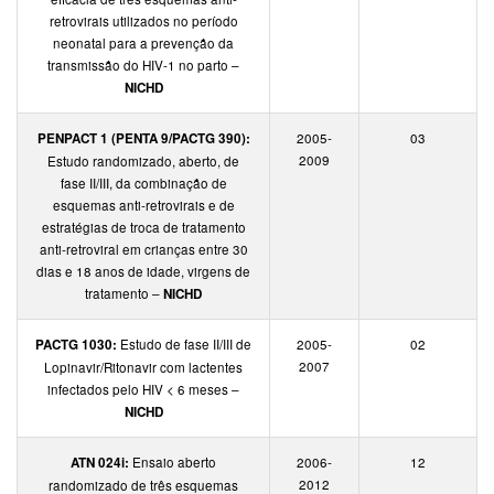
retrovirais utilizados no período
neonatal para a prevenção da
transmissão do HIV-1 no parto –
NICHD
PENPACT 1 (PENTA 9/PACTG 390):
2005-
03
2009
Estudo randomizado, aberto, de
fase II/III, da combinação de
esquemas anti-retrovirais e de
estratégias de troca de tratamento
anti-retroviral em crianças entre 30
dias e 18 anos de idade, virgens de
tratamento –
NICHD
PACTG 1030:
Estudo de fase II/III de
2005-
02
2007
Lopinavir/Ritonavir com lactentes
infectados pelo HIV < 6 meses –
NICHD
ATN 024i:
Ensaio aberto
2006-
12
2012
randomizado de três esquemas