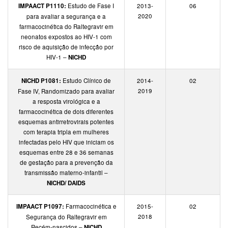
IMPAACT P1110:
Estudo de Fase I
2013-
06
2020
para avaliar a segurança e a
farmacocinética do Raltegravir em
neonatos expostos ao HIV-1 com
risco de aquisição de infecção por
HIV-1 –
NICHD
NICHD P1081:
Estudo Clínico de
2014-
02
2019
Fase IV, Randomizado para avaliar
a resposta virológica e a
farmacocinética de dois diferentes
esquemas antirretrovirais potentes
com terapia tripla em mulheres
infectadas pelo HIV que iniciam os
esquemas entre 28 e 36 semanas
de gestação para a prevenção da
transmissão materno-infantil –
NICHD/ DAIDS
IMPAACT P1097:
Farmacocinética e
2015-
02
2018
Segurança do Raltegravir em
Recém-nascidos –
NICHD