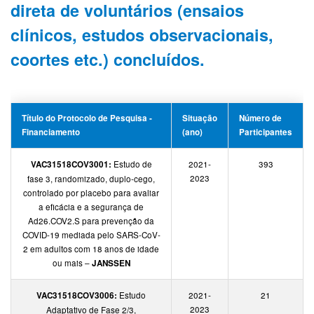
direta de voluntários (ensaios
clínicos, estudos observacionais,
coortes etc.) concluídos.
Título do Protocolo de Pesquisa -
Situação
Número de
Financiamento
(ano)
Participantes
VAC31518COV3001:
Estudo de
2021-
393
2023
fase 3, randomizado, duplo-cego,
controlado por placebo para avaliar
a eficácia e a segurança de
Ad26.COV2.S para prevenção da
COVID-19 mediada pelo SARS-CoV-
2 em adultos com 18 anos de idade
ou mais –
JANSSEN
VAC31518COV3006:
Estudo
2021-
21
2023
Adaptativo de Fase 2/3,