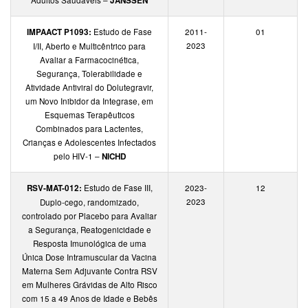
JANSSEN
IMPAACT P1093:
Estudo de Fase
2011-
01
2023
I/II, Aberto e Multicêntrico para
Avaliar a Farmacocinética,
Segurança, Tolerabilidade e
Atividade Antiviral do Dolutegravir,
um Novo Inibidor da Integrase, em
Esquemas Terapêuticos
Combinados para Lactentes,
Crianças e Adolescentes Infectados
pelo HIV-1 –
NICHD
RSV-MAT-012:
Estudo de Fase III,
2023-
12
2023
Duplo-cego, randomizado,
controlado por Placebo para Avaliar
a Segurança, Reatogenicidade e
Resposta Imunológica de uma
Única Dose Intramuscular da Vacina
Materna Sem Adjuvante Contra RSV
em Mulheres Grávidas de Alto Risco
com 15 a 49 Anos de Idade e Bebês