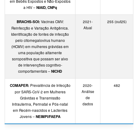
em Bebês Expostos e Não-Expostos
a HIV –
NIAID, CNPq
BRACHS-SOI:
Vacinas CMV:
2021-
255 (out25)
Atual
Reinfecção e Variação Antigênica.
Identificação de fontes de infecção
pelo citomegalovírus humano
(HCMV) em mulheres grávidas em
uma população altamente
soropositiva que possam ser alvo
de intervenções cognitivo-
comportamentais –
NICHD
COMAPER:
Prevalência de Infecção
2020-
482
Análise
por SARS-CoV-2 em Mulheres
de
Grávidas e Transmissão
dados
Intrauterina, Perinatal e Pós-natal
em Recém-nascidos e Lactentes
Jovens –
NEIMPI/FAEPA