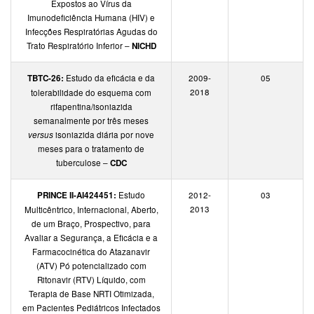
Expostos ao Vírus da
Imunodeficiência Humana (HIV) e
Infecções Respiratórias Agudas do
Trato Respiratório Inferior –
NICHD
TBTC-26:
Estudo da eficácia e da
2009-
05
2018
tolerabilidade do esquema com
rifapentina/isoniazida
semanalmente por três meses
versus
isoniazida diária por nove
meses para o tratamento de
tuberculose –
CDC
PRINCE II-AI424451:
Estudo
2012-
03
2013
Multicêntrico, Internacional, Aberto,
de um Braço, Prospectivo, para
Avaliar a Segurança, a Eficácia e a
Farmacocinética do Atazanavir
(ATV) Pó potencializado com
Ritonavir (RTV) Líquido, com
Terapia de Base NRTI Otimizada,
em Pacientes Pediátricos Infectados