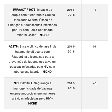
IMPAACT P1076:
Impacto da
2011-
13
2018
Terapia com Alendronato Oral na
Densidade Mineral Óssea de
Crianças e Adolescentes Infectadas
por HIV com Baixa Densidade
Mineral Óssea –
NICHD
A5279:
Ensaio clínico de fase III de
2014-
01
2018
tratamento ultracurto com
Rifapentina e Isoniazida para a
prevenção da tuberculose ativa em
pessoas infectadas pelo HIV com
tuberculose latente –
NICHD
NICHD P1091:
Segurança e
2015-
45
2019
Imunogenicidade de Vacinas
Antipneumocócicas em mulheres
grávidas infectadas pelo HIV –
NICHD