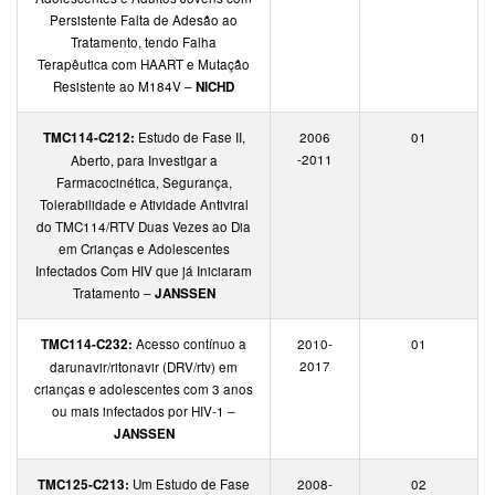
Persistente Falta de Adesão ao
Tratamento, tendo Falha
Terapêutica com HAART e Mutação
Resistente ao M184V –
NICHD
TMC114-C212:
Estudo de Fase II,
2006
01
-2011
Aberto, para Investigar a
Farmacocinética, Segurança,
Tolerabilidade e Atividade Antiviral
do TMC114/RTV Duas Vezes ao Dia
em Crianças e Adolescentes
Infectados Com HIV que já Iniciaram
Tratamento –
JANSSEN
TMC114-C232:
Acesso contínuo a
2010-
01
2017
darunavir/ritonavir (DRV/rtv) em
crianças e adolescentes com 3 anos
ou mais infectados por HIV-1 –
JANSSEN
TMC125-C213:
Um Estudo de Fase
2008-
02