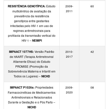
RESISTÊNCIA GENOTÍPICA:
Estudo
2009-
60
2011
multicêntrico de avaliação da
prevalência da resistência
genotípica entre gestantes
infectadas pelo HIV-1 em uso de
regimes antirretrovirais para
profilaxia da transmissão vertical do
HIV-1 –
NEIMPI
IMPAACT 1077HS:
Versão Padrão
2010-
42
2017
de HAART (Terapia Antirretroviral
Altamente Eficaz) do Estudo
PROMISE (Promoção da
Sobrevivência Materna e Infantil em
Todos os Lugares) –
NICHD
IMPAACT P1026s:
Propriedades
2009-
08
2020
Farmacocinéticas de Medicamentos
Antirretrovirais e Relacionados
Durante a Gestação e o Pós Parto –
NICHD