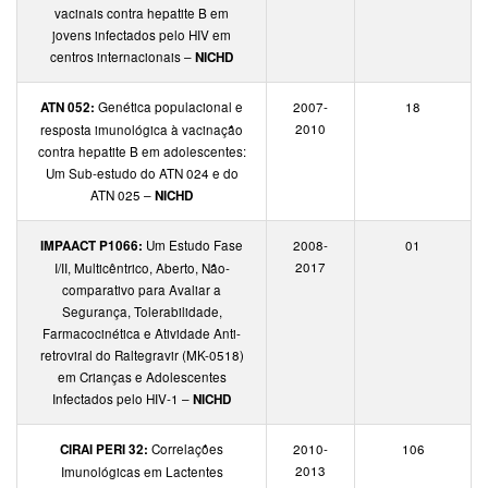
vacinais contra hepatite B em
jovens infectados pelo HIV em
centros internacionais –
NICHD
ATN 052:
Genética populacional e
2007-
18
2010
resposta imunológica à vacinação
contra hepatite B em adolescentes:
Um Sub-estudo do ATN 024 e do
ATN 025 –
NICHD
IMPAACT P1066:
Um Estudo Fase
2008-
01
2017
I/II, Multicêntrico, Aberto, Não-
comparativo para Avaliar a
Segurança, Tolerabilidade,
Farmacocinética e Atividade Anti-
retroviral do Raltegravir (MK-0518)
em Crianças e Adolescentes
Infectados pelo HIV-1 –
NICHD
CIRAI PERI 32:
Correlações
2010-
106
2013
Imunológicas em Lactentes