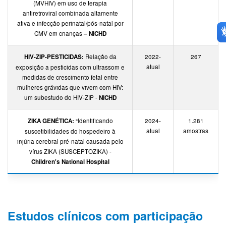
(MVHIV) em uso de terapia
antiretroviral combinada altamente
ativa e infecção perinatal/pós-natal por
CMV em crianças
– NICHD
HIV-ZIP-PESTICIDAS:
Relação da
2022-
267
atual
exposição a pesticidas com ultrassom e
medidas de crescimento fetal entre
mulheres grávidas que vivem com HIV:
um subestudo do HIV-ZIP -
NICHD
ZIKA GENÉTICA:
“Identificando
2024-
1.281
atual
amostras
suscetibilidades do hospedeiro à
injúria cerebral pré-natal causada pelo
vírus ZIKA (SUSCEPTOZIKA) -
Children's National Hospital
Estudos clínicos com participação