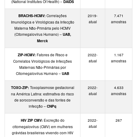
(National Institutes Of Health) –
DAIDS
BRACHS-HCMV:
Correlações
2019-
7.471
atual
amostras
Imunológica e Virológicas da Infecção
Materna Não-Primária pelo HCMV
(Citomegalovírus Humano) –
UAB,
Merck
ZIP-HCMV:
Fatores de Risco e
2022-
1.167
atual
amostras
Correlatos Virológicos de Infecções
Maternas Não-Primárias por
Citomegalovírus Humano –
UAB
TOXO-ZIP:
Toxoplasmose gestacional
2022-
4.633
atual
amostras
na América Latina: estimativa do risco
de soroconversão e das fontes de
infecção –
CNPq
HIV ZIP CMV:
Excreção do
2022-
267
atual
citomegalovírus (CMV) em mulheres
grávidas brasileiras vivendo com HIV